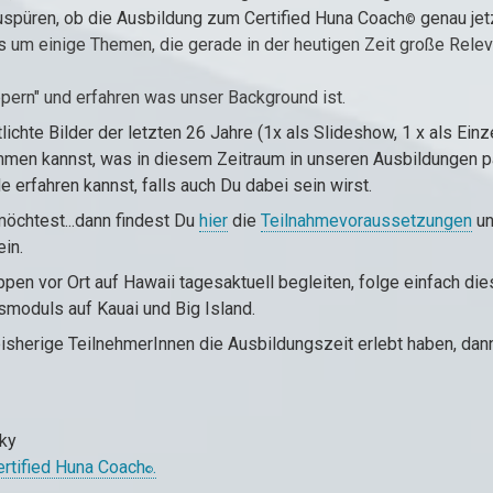
uspüren, ob die Ausbildung zum Certified Huna Coach
genau jetz
©
s
um einige Themen, die gerade in der heutigen Zeit große Relev
pern" und erfahren was unser Background ist.
ichte Bilder der letzten 26 Jahre (1x als Slideshow, 1 x als Einz
men kannst, was in diesem Zeitraum in unseren Ausbildungen pa
 erfahren kannst, falls auch Du dabei sein wirst.
öchtest...dann findest Du
hier
die
Teilnahmevoraussetzungen
u
in.
pen vor Ort auf Hawaii tagesaktuell begleiten, folge einfach d
oduls auf Kauai und Big Island.
isherige TeilnehmerInnen die Ausbildungszeit erlebt haben, dan
sky
ertified Huna Coach
.
©