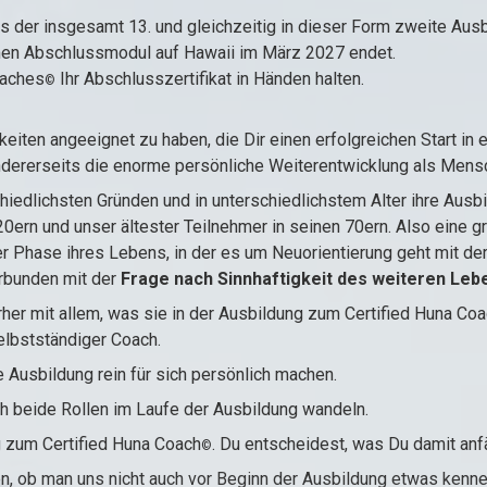
s der insgesamt 13. und gleichzeitig in dieser Form zweite
Ausb
en Abschlussmodul auf Hawaii im März 2027 endet.
oaches
Ihr Abschlusszertifikat in Händen halten.
©
keiten angeeignet zu haben, die Dir einen erfolgreichen Start in 
dererseits die enorme persönliche Weiterentwicklung als Mens
iedlichsten Gründen und in unterschiedlichstem Alter ihre Ausb
20ern und unser ältester Teilnehmer in seinen 70ern. Also eine g
r Phase ihres Lebens, in der es um Neuorientierung geht mit der
verbunden mit der
Frage nach Sinnhaftigkeit des weiteren Le
erher mit allem, was sie in der Ausbildung zum Certified Huna Co
elbstständiger Coach.
Ausbildung rein für sich persönlich machen.
 beide Rollen im Laufe der Ausbildung wandeln.
ng zum Certified Huna Coach
. Du entscheidest, was Du damit anf
©
, ob man uns nicht auch vor Beginn der Ausbildung etwas kennen